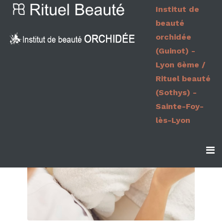
Institut de
beauté
orchidée
(Guinot) -
Lyon 6ème /
Rituel beauté
(Sothys) -
Sainte-Foy-
lès-Lyon