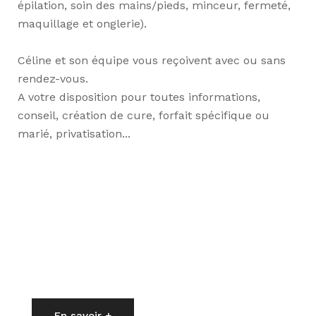
épilation, soin des mains/pieds, minceur, fermeté,
maquillage et onglerie).
Céline et son équipe vous reçoivent avec ou sans
rendez-vous.
A votre disposition pour toutes informations,
conseil, création de cure, forfait spécifique ou
marié, privatisation...
Notre institut de beauté & spa est votre centre de
beauté et bien-être pour allier la détente et
l'efficacité des soins.